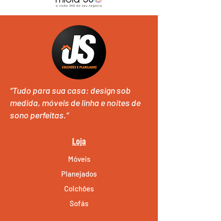
“Tudo para sua casa: design sob
medida, móveis de linha e noites de
sono perfeitas.”
Loja
Móveis
Planejados
Colchões
Sofás