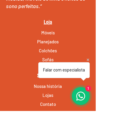
sono perfeitas.”
Loja
Móveis
Planejados
Colchões
Sofás
Falar com especialista
Sobre a JS
Nossa história
1
Lojas
Contato
Atendimento ao Cliente