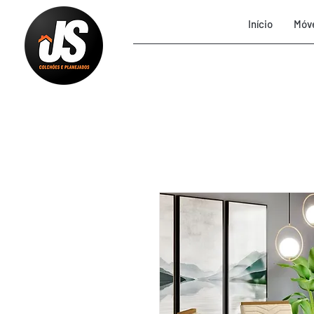
Início
Móve