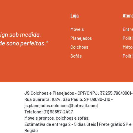
Loja
Aten
Móveis
Entr
ign sob medida,
Planejados
Polít
de sono perfeitas.”
Colchões
Méto
Sofás
Polít
JS Colchões e Planejados - CPF/CNPJ: 37.255.796/0001-
Rua Guaraitá, 1024, São Paulo, SP 08080-310 -
js.planejados.colchoes@hotmail.com
|
Telefone: (11) 98657-2497
Móveis prontos, colchões e sofás:
Estimativa de entrega 2 - 5 dias úteis | Frete grátis SP e
Região