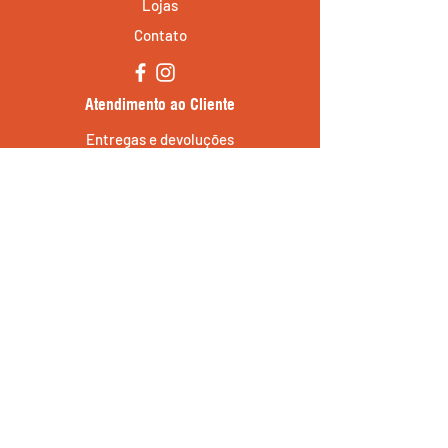
Lojas
Contato
Atendimento ao Cliente
Entregas e devoluções
Política da loja
Métodos de pagamento
Política de Cookies
JS Colchões e Planejados - CPF/CNPJ:
37.255.796
/0001-33 -
Rua Guaraitá, 1024, São Paulo, SP
08080-310
-