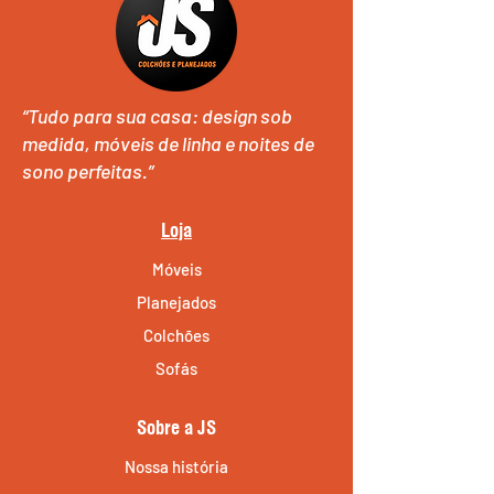
“Tudo para sua casa: design sob
medida, móveis de linha e noites de
sono perfeitas.”
Loja
Móveis
Planejados
Colchões
Sofás
Sobre a JS
Nossa história