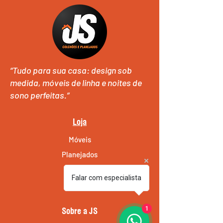
“Tudo para sua casa: design sob
medida, móveis de linha e noites de
sono perfeitas.”
Loja
Móveis
Planejados
Colchões
Falar com especialista
Sofás
1
Sobre a JS