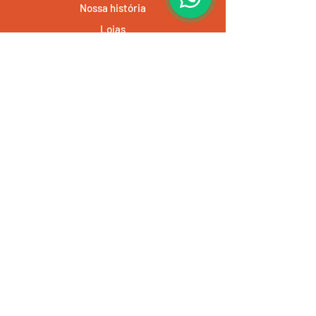
Nossa história
Lojas
Contato
Atendimento ao Cliente
Entregas e devoluções
Política da loja
Métodos de pagamento
Política de Cookies
JS Colchões e Planejados - CPF/CNPJ: