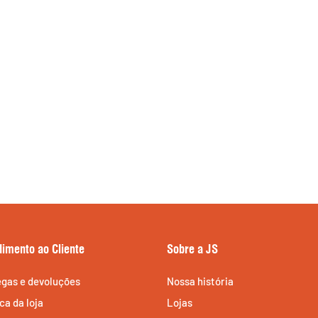
dimento ao Cliente
Sobre a JS
egas e devoluções
Nossa história
ica da loja
Lojas