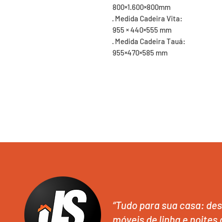
800×1.600×800mm

· Medida Cadeira Vita:

955 × 440×555 mm

· Medida Cadeira Tauá:

955×470×585 mm
“Tudo para sua casa: des
móveis de linha e noites 