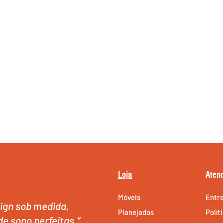
Loja
Aten
Móveis
Entr
ign sob medida,
Planejados
Polít
de sono perfeitas.”