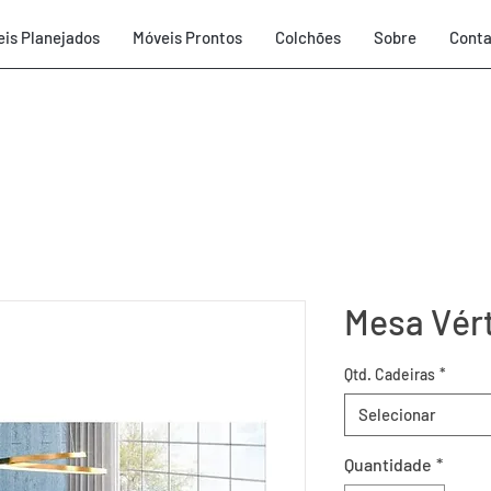
is Planejados
Móveis Prontos
Colchões
Sobre
Conta
Mesa Vér
Qtd. Cadeiras
*
Selecionar
Quantidade
*