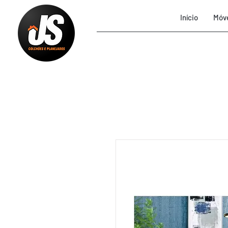
Início
Móve