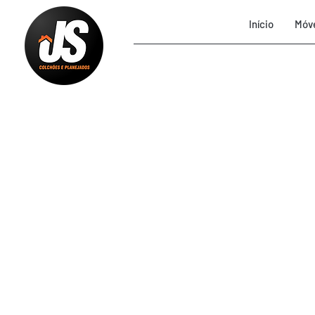
Início
Móve