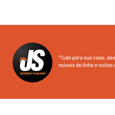
“Tudo para sua casa: des
móveis de linha e noites 