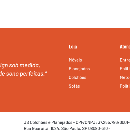
Loja
Aten
Móveis
Entr
ign sob medida,
Planejados
Polít
de sono perfeitas.”
Colchões
Méto
Sofás
Polít
JS Colchões e Planejados - CPF/CNPJ: 37.255.796/0001-
Rua Guaraitá, 1024, São Paulo, SP 08080-310 -